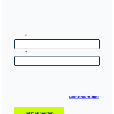
Neuerungen aus dem Lern-
Bereich
direkt in Ihr Postfach.
Name
*
E-Mail
*
Ja, ich möchte zukünftige Newsletter, Angebote, Lernthemen
und Produktinformationen von schenck.de per E-Mail erhalten.
Diese Einwilligung kann ich jederzeit per Link im Newsletter für
die Zukunft widerrufen, ohne dass dies Auswirkungen auf die
Rechtmäßigkeit der bis zum Widerruf erfolgten Verarbeitung
hat. Weitere Informationen habe ich der
Datenschutzerklärung
entnommen.
Jetzt anmelden