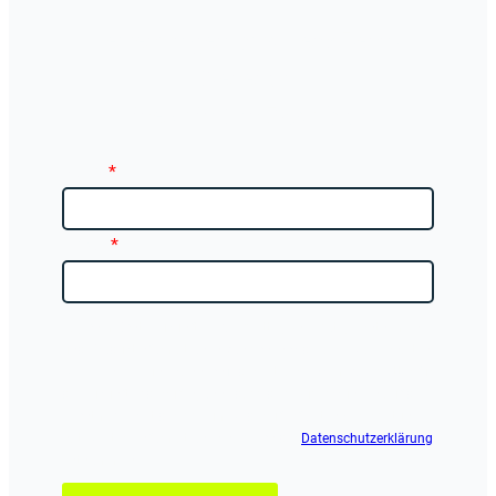
Neuerungen aus dem Lern-
Bereich
direkt in Ihr Postfach.
Name
*
E-Mail
*
Ja, ich möchte zukünftige Newsletter, Angebote, Lernthemen
und Produktinformationen von schenck.de per E-Mail erhalten.
Diese Einwilligung kann ich jederzeit per Link im Newsletter für
die Zukunft widerrufen, ohne dass dies Auswirkungen auf die
Rechtmäßigkeit der bis zum Widerruf erfolgten Verarbeitung
hat. Weitere Informationen habe ich der
Datenschutzerklärung
entnommen.