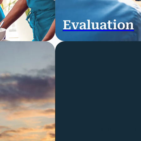
Evaluation
Sie suchen 
Themen 
strukturierten 
Lern-
Wir verschaffen Ihnen im k
Erstgespräch 