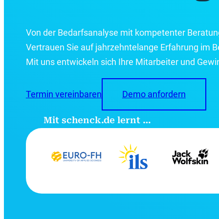
Von der Bedarfsanalyse mit kompetenter Beratu
Vertrauen Sie auf jahrzehntelange Erfahrung im
Mit uns entwickeln sich Ihre Mitarbeiter und Gewi
Termin vereinbaren
Demo anfordern
Mit schenck.de lernt …