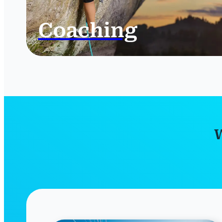
Coaching
W