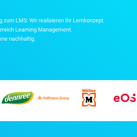
ng zum LMS:
Wir realisieren Ihr Lernkonzept
.
 Bereich Learning Management.
nne nachhaltig.