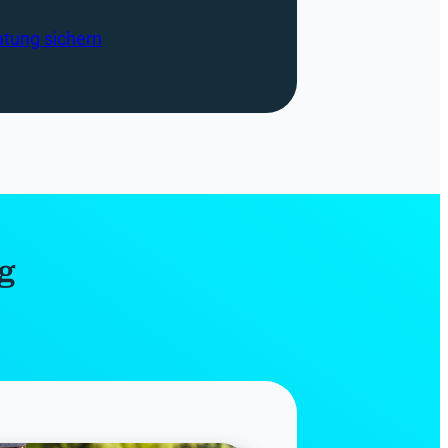
atung sichern
ng