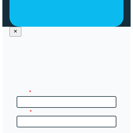
DER SCHENCK.DE NEWSLETTER
Neuerungen aus dem Lern-
Bereich
direkt in Ihr Postfach.
Name
*
E-Mail
*