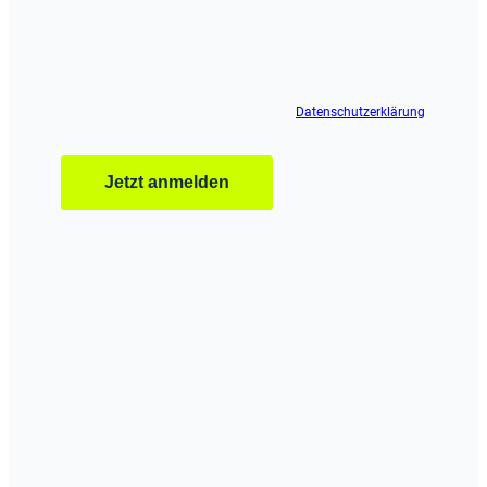
Ja, ich möchte zukünftige Newsletter, Angebote, Lernthemen
und Produktinformationen von schenck.de per E-Mail erhalten.
Diese Einwilligung kann ich jederzeit per Link im Newsletter für
die Zukunft widerrufen, ohne dass dies Auswirkungen auf die
Rechtmäßigkeit der bis zum Widerruf erfolgten Verarbeitung
hat. Weitere Informationen habe ich der
Datenschutzerklärung
entnommen.
Jetzt anmelden